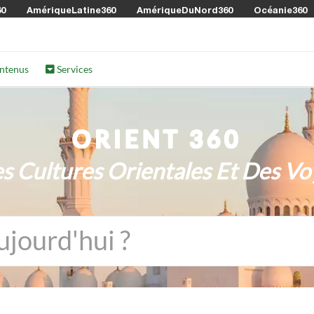
60
AmériqueLatine360
AmériqueDuNord360
Océanie360
ntenus
Services
ORIENT 360
s Cultures Orientales Et Des Vo