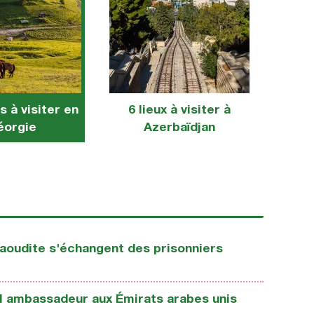
s à visiter en
6 lieux à visiter à
éorgie
Azerbaïdjan
aoudite s'échangent des prisonniers
l ambassadeur aux Émirats arabes unis