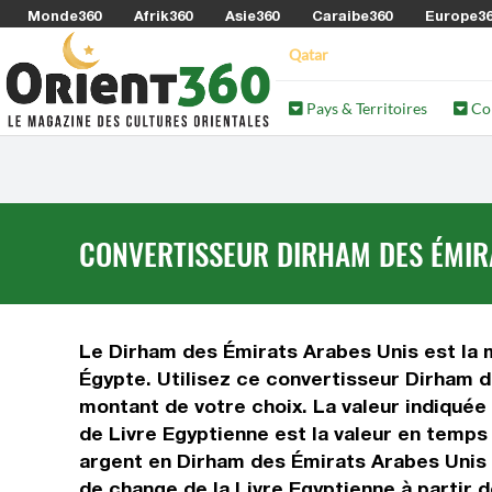
Monde360
Afrik360
Asie360
Caraibe360
Europe3
Qatar
Pays & Territoires
Co
CONVERTISSEUR DIRHAM DES ÉMIRA
Le Dirham des Émirats Arabes Unis est la m
Égypte. Utilisez ce convertisseur Dirham d
montant de votre choix. La valeur indiquée 
de Livre Egyptienne est la valeur en temps
argent en Dirham des Émirats Arabes Unis e
de change de la Livre Egyptienne à partir 