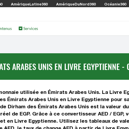
60
AmériqueLatine360
AmériqueDuNord360
Océanie360
ntenus
Services
TS ARABES UNIS EN LIVRE EGYPTIENNE - 
onnaie utilisée en Émirats Arabes Unis. La Livre Eg
es Émirats Arabes Unis en Livre Egyptienne pour sa
de Dirham des Émirats Arabes Unis est la valeur du 
 réel de EGP. Grâce à ce convertisseur AED / EGP, 
t en Livre Egyptienne. Utilisez les tableaux de val
de AED, le taux de change AED à partir de Livre Egyp